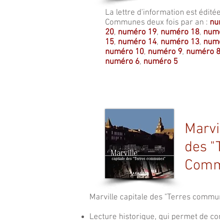
La lettre d'information est édité
Communes deux fois par an :
nu
20
,
numéro 19
,
numéro 18
,
num
15
,
numéro 14
,
numéro 13
,
num
numéro 10
,
numéro 9
,
numéro 
numéro 6
,
numéro 5
Marvi
des "
Comm
Marville capitale des "Terres commun
Lecture historique, qui permet de co