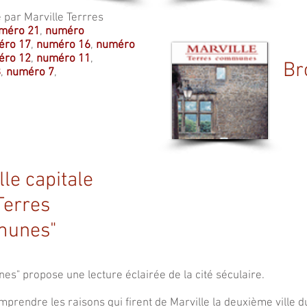
e par Marville Terrres
méro 21
,
numéro
éro 17
,
numéro 16
,
numéro
éro 12
,
numéro 11
,
Br
8
,
numéro 7
,
lle capitale
Terres
unes"
es" propose une lecture éclairée de la cité séculaire.
mprendre les raisons qui firent de Marville la deuxième ville 